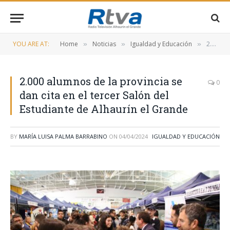
YOU ARE AT:
Home
Noticias
Igualdad y Educación
2.000 alumnos de la provincia se dan cita en el tercer Salón del Estudiante de Alhaurín el Grande
»
»
»
2.000 alumnos de la provincia se
0
dan cita en el tercer Salón del
Estudiante de Alhaurín el Grande
BY
MARÍA LUISA PALMA BARRABINO
ON
04/04/2024
IGUALDAD Y EDUCACIÓN