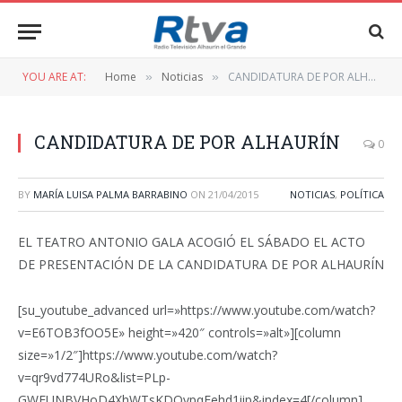
YOU ARE AT:
Home
Noticias
CANDIDATURA DE POR ALHAURÍN
»
»
CANDIDATURA DE POR ALHAURÍN
0
BY
MARÍA LUISA PALMA BARRABINO
ON
21/04/2015
NOTICIAS
,
POLÍTICA
EL TEATRO ANTONIO GALA ACOGIÓ EL SÁBADO EL ACTO
DE PRESENTACIÓN DE LA CANDIDATURA DE POR ALHAURÍN
[su_youtube_advanced url=»https://www.youtube.com/watch?
v=E6TOB3fOO5E» height=»420″ controls=»alt»][column
size=»1/2″]https://www.youtube.com/watch?
v=qr9vd774URo&list=PLp-
GWFUNBVHoD4XhWTsKDQvpqEehd1iip&index=4[/column]