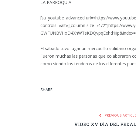
LA PARROQUIA
[su_youtube_advanced url=»https://www.youtu
controls=»alt»][column size=»1/2″]https://ww
GWFUNBVHoD4XhWTsKDQvpqEehd1iip&index=4[/
El sábado tuvo lugar un mercadillo solidario org
Fueron muchas las personas que colaboraron co
como siendo los tenderos de los diferentes pue
SHARE.
Facebook
Tw
PREVIOUS ARTICL
VIDEO XV DÍA DEL PEDA