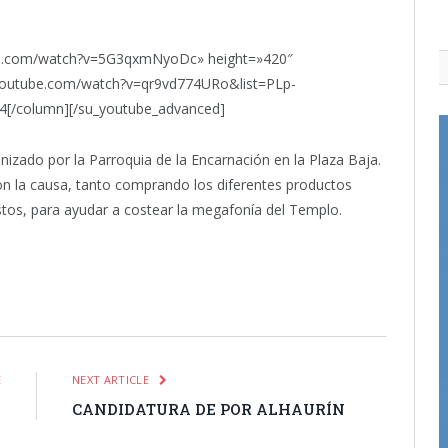
be.com/watch?v=5G3qxmNyoDc» height=»420″
w.youtube.com/watch?v=qr9vd774URo&list=PLp-
column][/su_youtube_advanced]
anizado por la Parroquia de la Encarnación en la Plaza Baja.
n la causa, tanto comprando los diferentes productos
stos, para ayudar a costear la megafonía del Templo.
itter
Pinterest
LinkedIn
Tumblr
Email
WhatsApp
E
NEXT ARTICLE
L
CANDIDATURA DE POR ALHAURÍN