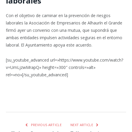
laborales
Con el objetivo de caminar en la prevención de riesgos
laborales la Asociación de Empresarios de Alhaurín el Grande
firmó ayer un convenio con una mutua, que supondrá que
ambas entidades impulsen actividades seguras en el entorno
laboral. El Ayuntamiento apoya este acuerdo.
[su_youtube_advanced url=»https://www.youtube.com/watch?
v=UmLjzwMrapQ» height=»300″ controls=»alt»
rel=»no»[/su_youtube_advanced]
Facebook
Twitter
Pinterest
LinkedIn
Tumblr
Email
WhatsA
PREVIOUS ARTICLE
NEXT ARTICLE