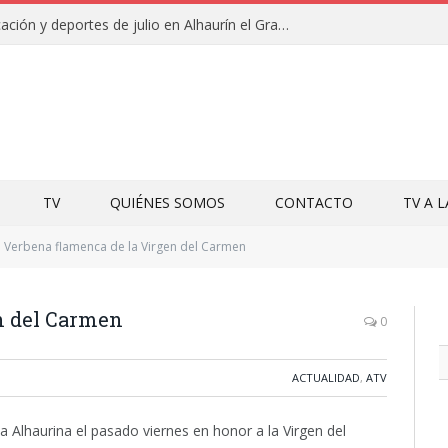
Campamentos de educación y deportes de julio en Alhaurín el Grande y Villa del Guadalhorce
TV
QUIÉNES SOMOS
CONTACTO
TV A 
Verbena flamenca de la Virgen del Carmen
n del Carmen
0
ACTUALIDAD
,
ATV
Alhaurina el pasado viernes en honor a la Virgen del