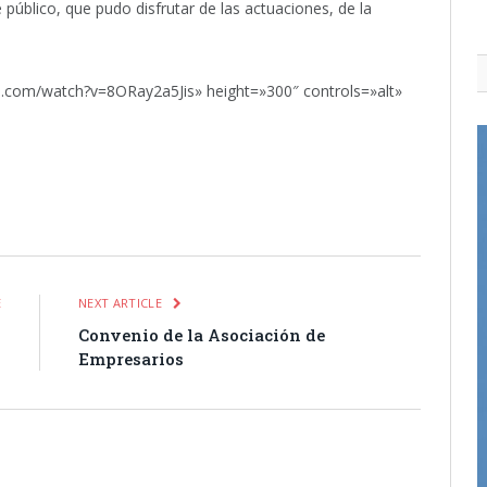
público, que pudo disfrutar de las actuaciones, de la
.com/watch?v=8ORay2a5Jis» height=»300″ controls=»alt»
itter
Pinterest
LinkedIn
Tumblr
Email
WhatsApp
E
NEXT ARTICLE
o
Convenio de la Asociación de
Empresarios