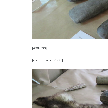
[/column]
[column size=»1/3″]