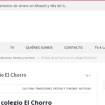
Clausuras de los campamentos de verano en Alhaurín y Villa del Guadalhorce 2026
TV
QUIÉNES SOMOS
CONTACTO
TV A 
adiciones, fiestas y turismo
El Aula de la Tierra en el colegio El Chorro
»
gio El Chorro
0
CULTURA, TRADICIONES, FIESTAS Y TURISMO
,
NOTICIAS
l colegio El Chorro