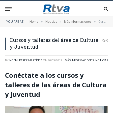
YOU ARE AT:
Home
Noticias
Más informaciones
Cursos y talleres del área de Cultura y Juventud
»
»
»
Cursos y talleres del área de Cultura
0
y Juventud
BY
NOEMI PÉREZ MARTÍNEZ
ON
20/09/2017
MÁS INFORMACIONES
,
NOTICIAS
Conéctate a los cursos y
talleres de las áreas de Cultura
y Juventud