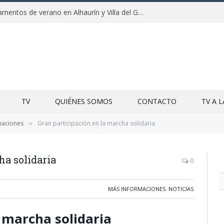
Clausuras de los campamentos de verano en Alhaurín y Villa del Guadalhorce 2026
TV
QUIÉNES SOMOS
CONTACTO
TV A 
maciones
Gran participación en la marcha solidaria
»
ha solidaria
0
MÁS INFORMACIONES
,
NOTICIAS
 marcha solidaria