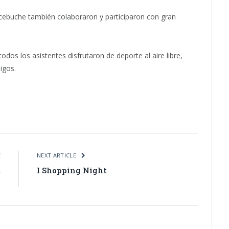
cebuche también colaboraron y participaron con gran
 todos los asistentes disfrutaron de deporte al aire libre,
igos.
itter
Pinterest
LinkedIn
Tumblr
Email
WhatsApp
E
NEXT ARTICLE
a
I Shopping Night
5