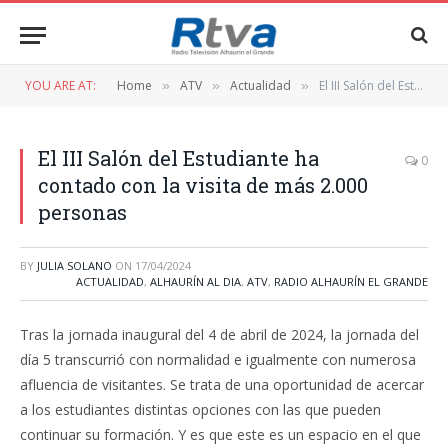
YOU ARE AT:
Home
ATV
Actualidad
El III Salón del Estudiante ha contado con la visita de más 2.000 personas
»
»
»
El III Salón del Estudiante ha
0
contado con la visita de más 2.000
personas
BY
JULIA SOLANO
ON
17/04/2024
ACTUALIDAD
,
ALHAURÍN AL DIA
,
ATV
,
RADIO ALHAURÍN EL GRANDE
Tras la jornada inaugural del 4 de abril de 2024, la jornada del
día 5 transcurrió con normalidad e igualmente con numerosa
afluencia de visitantes. Se trata de una oportunidad de acercar
a los estudiantes distintas opciones con las que pueden
continuar su formación. Y es que este es un espacio en el que