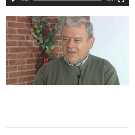
Facebook
Twitter
Pinterest
LinkedIn
Tumblr
Email
WhatsA