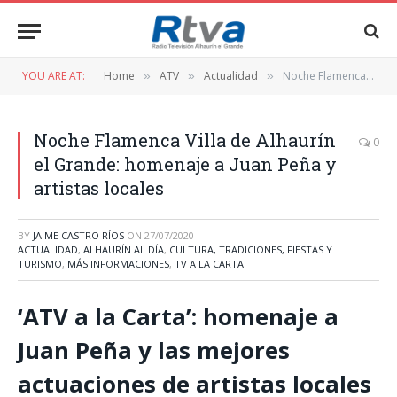
YOU ARE AT:
Home
ATV
Actualidad
Noche Flamenca Villa de Alhaurín el Grande: homenaje a Juan Peña y artistas locales
»
»
»
Noche Flamenca Villa de Alhaurín
0
el Grande: homenaje a Juan Peña y
artistas locales
BY
JAIME CASTRO RÍOS
ON
27/07/2020
ACTUALIDAD
,
ALHAURÍN AL DÍA
,
CULTURA, TRADICIONES, FIESTAS Y
TURISMO
,
MÁS INFORMACIONES
,
TV A LA CARTA
‘ATV a la Carta’: homenaje a
Juan Peña y las mejores
actuaciones de artistas locales