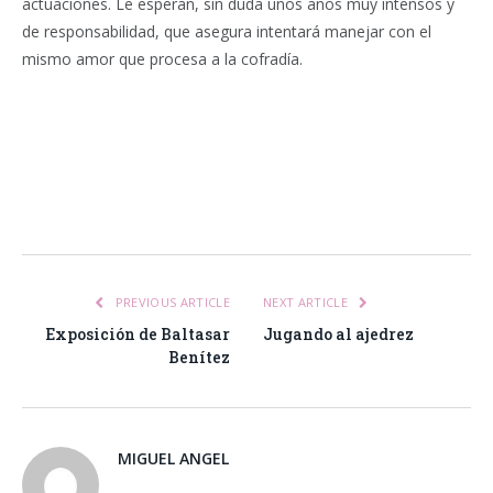
actuaciones. Le esperan, sin duda unos años muy intensos y
de responsabilidad, que asegura intentará manejar con el
mismo amor que procesa a la cofradía.
Facebook
Twitter
Pinterest
LinkedIn
Tumblr
Email
WhatsA
PREVIOUS ARTICLE
NEXT ARTICLE
Exposición de Baltasar
Jugando al ajedrez
Benítez
MIGUEL ANGEL