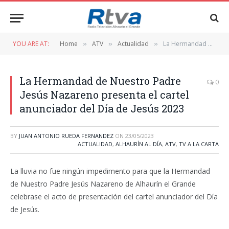
YOU ARE AT:
Home
ATV
Actualidad
La Hermandad de Nuestro Padre Jesús Nazareno presenta el cartel anunciador del Día de Jesús 2023
»
»
»
La Hermandad de Nuestro Padre
0
Jesús Nazareno presenta el cartel
anunciador del Día de Jesús 2023
BY
JUAN ANTONIO RUEDA FERNANDEZ
ON
23/05/2023
ACTUALIDAD
,
ALHAURÍN AL DÍA
,
ATV
,
TV A LA CARTA
La lluvia no fue ningún impedimento para que la Hermandad
de Nuestro Padre Jesús Nazareno de Alhaurín el Grande
celebrase el acto de presentación del cartel anunciador del Día
de Jesús.