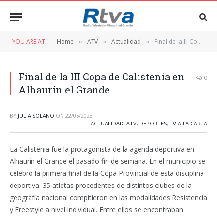
YOU ARE AT:
Home
ATV
Actualidad
Final de la III Copa de Calistenia en Alhaurín el Grande
»
»
»
Final de la III Copa de Calistenia en
0
Alhaurín el Grande
BY
JULIA SOLANO
ON
22/05/2023
ACTUALIDAD
,
ATV
,
DEPORTES
,
TV A LA CARTA
La Calistenia fue la protagonista de la agenda deportiva en
Alhaurín el Grande el pasado fin de semana. En el municipio se
celebró la primera final de la Copa Provincial de esta disciplina
deportiva. 35 atletas procedentes de distintos clubes de la
geografía nacional compitieron en las modalidades Resistencia
y Freestyle a nivel individual. Entre ellos se encontraban