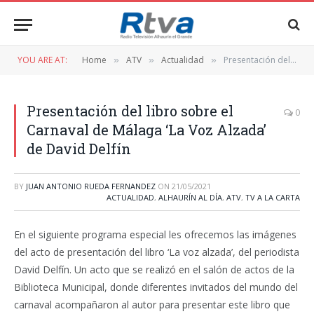
YOU ARE AT:
Home
ATV
Actualidad
Presentación del libro sobre el Carnaval de Málaga ‘La Voz Alzada’ de David Delfín
»
»
»
Presentación del libro sobre el
0
Carnaval de Málaga ‘La Voz Alzada’
de David Delfín
BY
JUAN ANTONIO RUEDA FERNANDEZ
ON
21/05/2021
ACTUALIDAD
,
ALHAURÍN AL DÍA
,
ATV
,
TV A LA CARTA
En el siguiente programa especial les ofrecemos las imágenes
del acto de presentación del libro ‘La voz alzada’, del periodista
David Delfín. Un acto que se realizó en el salón de actos de la
Biblioteca Municipal, donde diferentes invitados del mundo del
carnaval acompañaron al autor para presentar este libro que