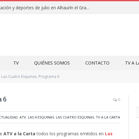
Campamentos de educación y deportes de julio en Alhaurín el Grande y Villa del Guadalhorce
TV
QUIÉNES SOMOS
CONTACTO
TV A 
Las Cuatro Esquinas. Programa 6
a 6
0
CTUALIDAD
,
ATV
,
LAS 4 ESQUINAS
,
LAS CUATRO ESQUINAS
,
TV A LA CARTA
de
ATV a la Carta
todos los programas emitidos en
Las