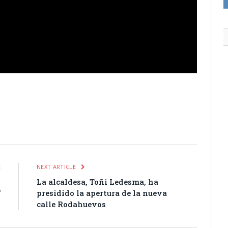
itter
Pinterest
LinkedIn
Tumblr
Email
WhatsApp
E
NEXT ARTICLE
l
La alcaldesa, Toñi Ledesma, ha
’
presidido la apertura de la nueva
n
calle Rodahuevos