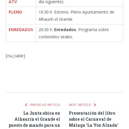
ATV
día siguiente)
PLENO
16:30 h. Estreno. Pleno Ayuntamiento de
Alhaurín el Grande
ENREDADOS
20:30 h.
Enredados.
Programa sobre
contenidos virales.
[/su_table]
Facebook
Twitter
Pinterest
LinkedIn
Tumblr
Email
WhatsA
PREVIOUS ARTICLE
NEXT ARTICLE
La Junta ubica en
Presentación del libro
Alhaurín el Grande el
sobre el Carnaval de
puesto de mando para un
Málaga ‘La Voz Alzada’