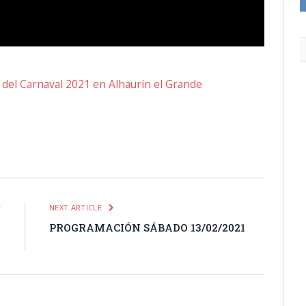
del Carnaval 2021 en Alhaurín el Grande
itter
Pinterest
LinkedIn
Tumblr
Email
WhatsApp
E
NEXT ARTICLE
s
PROGRAMACIÓN SÁBADO 13/02/2021
s