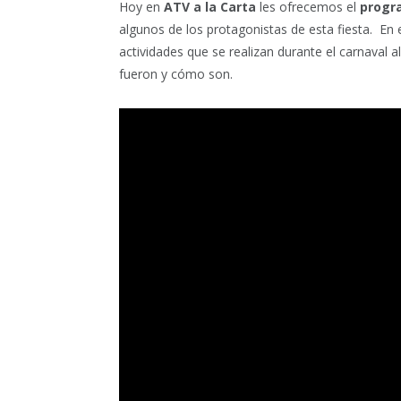
Hoy en
ATV a la Carta
les ofrecemos el
progra
algunos de los protagonistas de esta fiesta. En
actividades que se realizan durante el carnaval
fueron y cómo son.