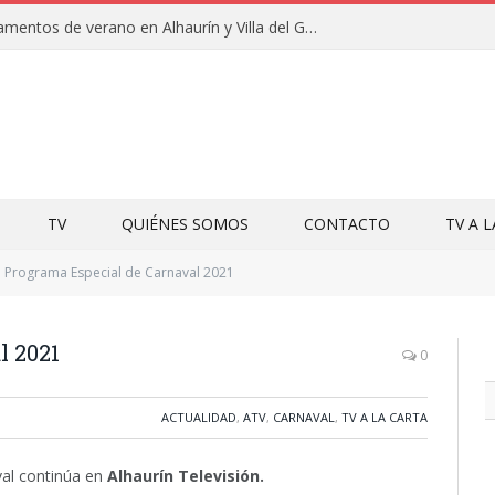
Clausuras de los campamentos de verano en Alhaurín y Villa del Guadalhorce 2026
TV
QUIÉNES SOMOS
CONTACTO
TV A 
Programa Especial de Carnaval 2021
l 2021
0
ACTUALIDAD
,
ATV
,
CARNAVAL
,
TV A LA CARTA
val continúa en
Alhaurín Televisión.