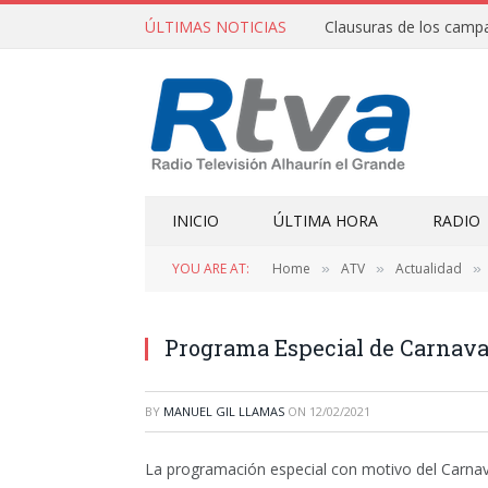
ÚLTIMAS NOTICIAS
INICIO
ÚLTIMA HORA
RADIO
YOU ARE AT:
Home
ATV
Actualidad
»
»
»
Programa Especial de Carnava
BY
MANUEL GIL LLAMAS
ON
12/02/2021
La programación especial con motivo del Carna