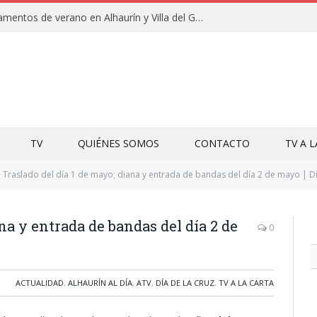
Clausuras de los campamentos de verano en Alhaurín y Villa del Guadalhorce 2026
TV
QUIÉNES SOMOS
CONTACTO
TV A 
Traslado del día 1 de mayo; diana y entrada de bandas del día 2 de mayo | Dí
ana y entrada de bandas del día 2 de
0
ACTUALIDAD
,
ALHAURÍN AL DÍA
,
ATV
,
DÍA DE LA CRUZ
,
TV A LA CARTA