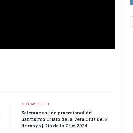
itter
Pinterest
LinkedIn
Tumblr
Email
WhatsApp
E
NEXT ARTICLE
e
Solemne salida procesional del
e
Santísimo Cristo de la Vera Cruz del 2
de mayo | Día de la Cruz 2024