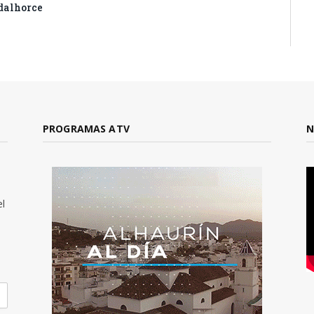
dalhorce
PROGRAMAS ATV
N
el