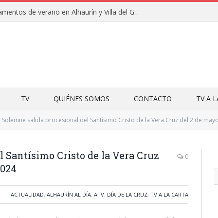
Clausuras de los campamentos de verano en Alhaurín y Villa del Guadalhorce 2026
TV
QUIÉNES SOMOS
CONTACTO
TV A 
Solemne salida procesional del Santísimo Cristo de la Vera Cruz del 2 de mayo
l Santísimo Cristo de la Vera Cruz
0
2024
ACTUALIDAD
,
ALHAURÍN AL DÍA
,
ATV
,
DÍA DE LA CRUZ
,
TV A LA CARTA