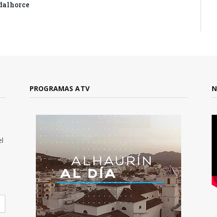
dalhorce
PROGRAMAS ATV
N
el