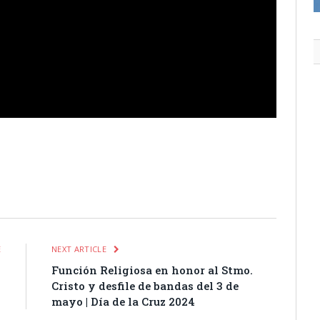
itter
Pinterest
LinkedIn
Tumblr
Email
WhatsApp
E
NEXT ARTICLE
y
Función Religiosa en honor al Stmo.
|
Cristo y desfile de bandas del 3 de
4
mayo | Día de la Cruz 2024