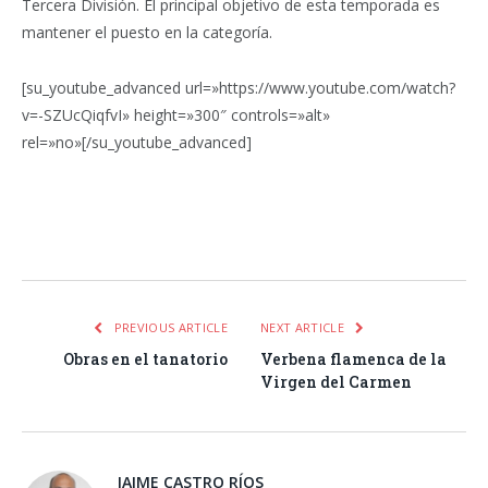
Tercera División. El principal objetivo de esta temporada es
mantener el puesto en la categoría.
[su_youtube_advanced url=»https://www.youtube.com/watch?
v=-SZUcQiqfvI» height=»300″ controls=»alt»
rel=»no»[/su_youtube_advanced]
Facebook
Twitter
Pinterest
LinkedIn
Tumblr
Email
WhatsA
PREVIOUS ARTICLE
NEXT ARTICLE
Obras en el tanatorio
Verbena flamenca de la
Virgen del Carmen
JAIME CASTRO RÍOS