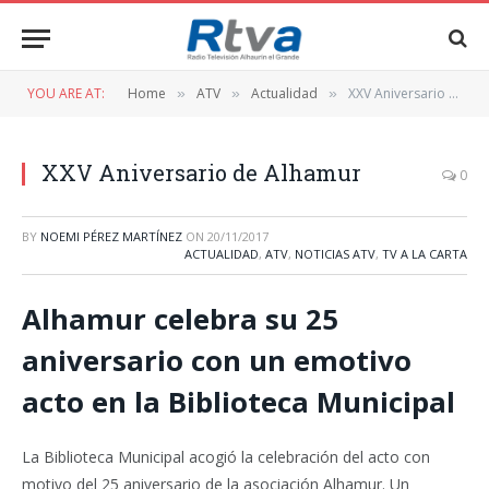
YOU ARE AT:
Home
ATV
Actualidad
XXV Aniversario de Alhamur
»
»
»
XXV Aniversario de Alhamur
0
BY
NOEMI PÉREZ MARTÍNEZ
ON
20/11/2017
ACTUALIDAD
,
ATV
,
NOTICIAS ATV
,
TV A LA CARTA
Alhamur celebra su 25
aniversario con un emotivo
acto en la Biblioteca Municipal
La Biblioteca Municipal acogió la celebración del acto con
motivo del 25 aniversario de la asociación Alhamur. Un