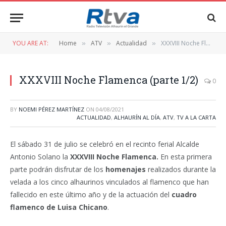
YOU ARE AT:
Home
ATV
Actualidad
XXXVIII Noche Flamenca (parte 1/2)
»
»
»
XXXVIII Noche Flamenca (parte 1/2)
0
BY
NOEMI PÉREZ MARTÍNEZ
ON
04/08/2021
ACTUALIDAD
,
ALHAURÍN AL DÍA
,
ATV
,
TV A LA CARTA
El sábado 31 de julio se celebró en el recinto ferial Alcalde
Antonio Solano la
XXXVIII Noche Flamenca.
En esta primera
parte podrán disfrutar de los
homenajes
realizados durante la
velada a los cinco alhaurinos vinculados al flamenco que han
fallecido en este último año y de la actuación del
cuadro
flamenco de Luisa Chicano
.