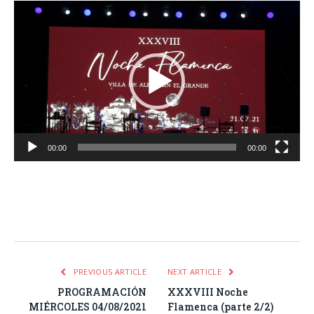
Reproductor
de
vídeo
00:00
00:00
Facebook
Twitter
Pinterest
LinkedIn
Tumblr
Email
WhatsA
PREVIOUS ARTICLE
NEXT ARTICLE
PROGRAMACIÓN
XXXVIII Noche
MIÉRCOLES 04/08/2021
Flamenca (parte 2/2)