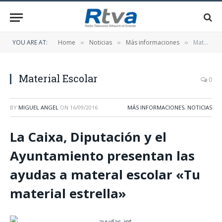
YOU ARE AT:
Home
Noticias
Más informaciones
Material Escolar
»
»
»
Material Escolar
0
BY
MIGUEL ANGEL
ON
16/09/2016
MÁS INFORMACIONES
,
NOTICIAS
La Caixa, Diputación y el
Ayuntamiento presentan las
ayudas a materal escolar «Tu
material estrella»