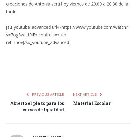
creaciones de Antonia será hoy viernes de 20.00 a 20.30 de la
tarde.
[su_youtube_advanced url=»https://www.youtube.com/watch?
v=7og3wJLf9iE» controls=»alt»
rel=»no»[/su_youtube_advanced]
Facebook
Twitter
Pinterest
LinkedIn
Tumblr
Email
WhatsA
PREVIOUS ARTICLE
NEXT ARTICLE
Abierto el plazo para los
Material Escolar
cursos de Igualdad