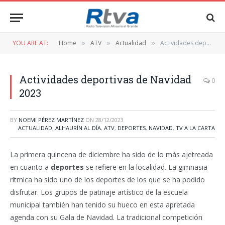
YOU ARE AT:
Home
ATV
Actualidad
Actividades deportivas de Navidad 2023
»
»
»
Actividades deportivas de Navidad
0
2023
BY
NOEMI PÉREZ MARTÍNEZ
ON
28/12/2023
ACTUALIDAD
,
ALHAURÍN AL DÍA
,
ATV
,
DEPORTES
,
NAVIDAD
,
TV A LA CARTA
La primera quincena de diciembre ha sido de lo más ajetreada
en cuanto a
deportes
se refiere en la localidad. La gimnasia
rítmica ha sido uno de los deportes de los que se ha podido
disfrutar. Los grupos de patinaje artístico de la escuela
municipal también han tenido su hueco en esta apretada
agenda con su Gala de Navidad. La tradicional competición