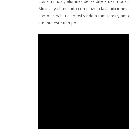
Los alumnos y alumnas de las diferentes modali
Música, ya han dado comienzo a las audiciones d
como es habitual, mostrando a familiares y amig
durante este tiempo.