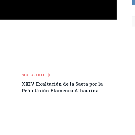
itter
Pinterest
LinkedIn
Tumblr
Email
WhatsApp
E
NEXT ARTICLE
s
XXIV Exaltación de la Saeta por la
n
Peña Unión Flamenca Alhaurina
z