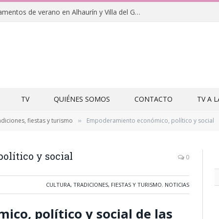
Clausuras de los campamentos de verano en Alhaurín y Villa del Guadalhorce 2026
TV
QUIÉNES SOMOS
CONTACTO
TV A 
adiciones, fiestas y turismo
Empoderamiento económico, político y social
»
lítico y social
0
CULTURA, TRADICIONES, FIESTAS Y TURISMO
,
NOTICIAS
o, político y social de las