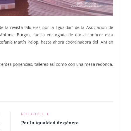
e la revista ‘Mujeres por la Iigualdad’ de la Asociación de
, Antonia Burgos, fue la encargada de dar a conocer esta
Estefanía Martín Palop, hasta ahora coordinadora del IAM en
erentes ponencias, talleres así como con una mesa redonda.
itter
Pinterest
LinkedIn
Tumblr
Email
WhatsApp
E
NEXT ARTICLE
e
Por la igualdad de género
e