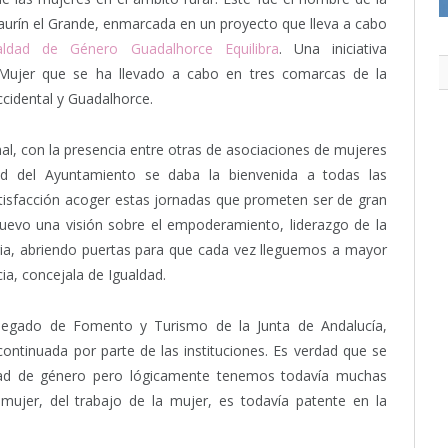
aurín el Grande, enmarcada en un proyecto que lleva a cabo
aldad de Género Guadalhorce Equilibra
. Una iniciativa
a Mujer que se ha llevado a cabo en tres comarcas de la
ccidental y Guadalhorce.
inal, con la presencia entre otras de asociaciones de mujeres
ad del Ayuntamiento se daba la bienvenida a todas las
atisfacción acoger estas jornadas que prometen ser de gran
nuevo una visión sobre el empoderamiento, liderazgo de la
aria, abriendo puertas para que cada vez lleguemos a mayor
a, concejala de Igualdad.
delegado de Fomento y Turismo de la Junta de Andalucía,
continuada por parte de las instituciones. Es verdad que se
ad de género pero lógicamente tenemos todavía muchas
a mujer, del trabajo de la mujer, es todavía patente en la