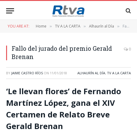
YOU ARE AT:
Home
TV A LA CARTA
Alhaurín al Día
Fallo del jurado del premio Gerald Brenan
»
»
»
Fallo del jurado del premio Gerald
0
Brenan
BY
JAIME CASTRO RÍOS
ON
11/01/2018
ALHAURÍN AL DÍA
,
TV A LA CARTA
‘Le llevan flores’ de Fernando
Martínez López, gana el XIV
Certamen de Relato Breve
Gerald Brenan