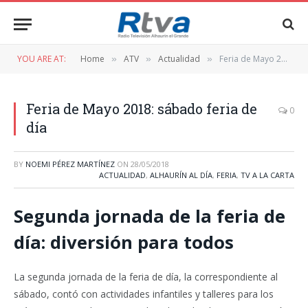
YOU ARE AT:
Home
ATV
Actualidad
Feria de Mayo 2018: sábado feria de día
»
»
»
Feria de Mayo 2018: sábado feria de
0
día
BY
NOEMI PÉREZ MARTÍNEZ
ON
28/05/2018
ACTUALIDAD
,
ALHAURÍN AL DÍA
,
FERIA
,
TV A LA CARTA
Segunda jornada de la feria de
día: diversión para todos
La segunda jornada de la feria de día, la correspondiente al
sábado, contó con actividades infantiles y talleres para los