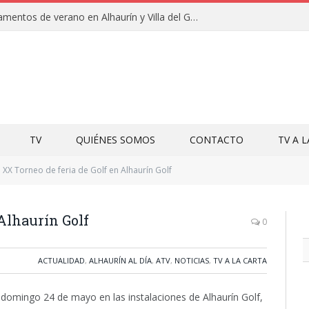
Clausuras de los campamentos de verano en Alhaurín y Villa del Guadalhorce 2026
TV
QUIÉNES SOMOS
CONTACTO
TV A 
XX Torneo de feria de Golf en Alhaurín Golf
 Alhaurín Golf
0
ACTUALIDAD
,
ALHAURÍN AL DÍA
,
ATV
,
NOTICIAS
,
TV A LA CARTA
l domingo 24 de mayo en las instalaciones de Alhaurín Golf,