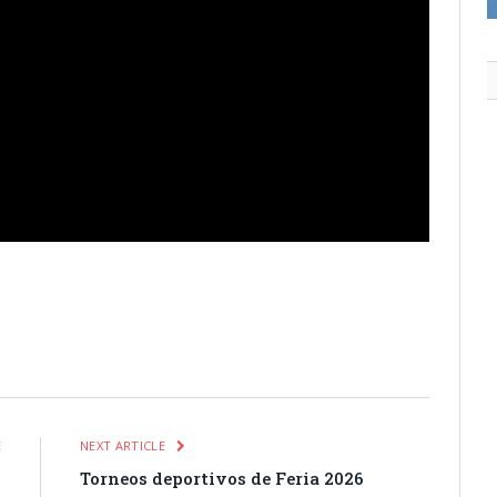
itter
Pinterest
LinkedIn
Tumblr
Email
WhatsApp
E
NEXT ARTICLE
l
Torneos deportivos de Feria 2026