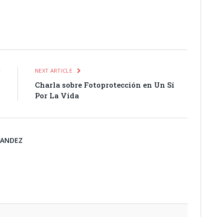
itter
Pinterest
LinkedIn
Tumblr
Email
WhatsApp
E
NEXT ARTICLE
8
Charla sobre Fotoprotección en Un Sí
Por La Vida
NANDEZ