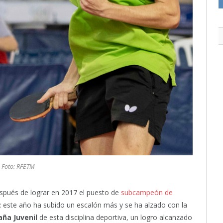
Foto: RFETM
spués de lograr en 2017 el puesto de
subcampeón de
z
este año ha subido un escalón más y se ha alzado con la
ña Juvenil
de esta disciplina deportiva, un logro alcanzado