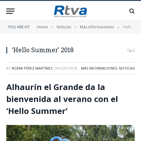
YOU ARE AT:
Home
Noticias
Más informaciones
‘Hello Summer’ 2018
»
»
»
‘Hello Summer’ 2018
0
BY
NOEMI PÉREZ MARTÍNEZ
ON
02/07/2018
MÁS INFORMACIONES
,
NOTICIAS
Alhaurín el Grande da la
bienvenida al verano con el
‘Hello Summer’