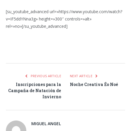
[su_youtube_advanced url=»https://www.youtube.com/watch?
v=IF5ddYNna3g» height=»300″ controls=»alt»
rel=»no»[/su_youtube_advanced]
Facebook
Twitter
Pinterest
LinkedIn
Tumblr
Email
WhatsA
PREVIOUS ARTICLE
NEXT ARTICLE
Inscripciones para la
Noche Creativa Éo Noé
Campaña de Natación de
Invierno
MIGUEL ANGEL