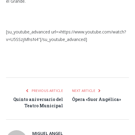
el Grande.
[su_youtube_advanced url=»https://www.youtube.com/watch?
v=U5SSzjMhsN4″[/su_youtube_advanced]
Facebook
Twitter
Pinterest
LinkedIn
Tumblr
Email
WhatsA
PREVIOUS ARTICLE
NEXT ARTICLE
Quinto aniversario del
Ópera «Suor Angélica»
Teatro Municipal
MIGUEL ANGEL