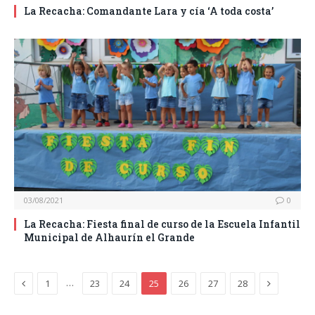
La Recacha: Comandante Lara y cía ‘A toda costa’
03/08/2021
0
La Recacha: Fiesta final de curso de la Escuela Infantil
Municipal de Alhaurín el Grande
Previous
Next
…
1
23
24
25
26
27
28