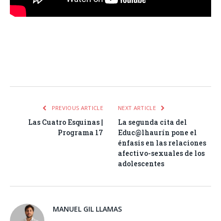
Facebook
Twitter
Pinterest
LinkedIn
Tumblr
Email
WhatsA
PREVIOUS ARTICLE
NEXT ARTICLE
Las Cuatro Esquinas |
La segunda cita del
Programa 17
Educ@lhaurín pone el
énfasis en las relaciones
afectivo-sexuales de los
adolescentes
MANUEL GIL LLAMAS