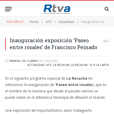
YOU ARE AT:
Home
ATV
Actualidad
Inauguración exposición ‘Paseo entre rosales’ de Francisco Peinado
»
»
»
Inauguración exposición ‘Paseo
0
entre rosales’ de Francisco Peinado
BY
MANUEL GIL LLAMAS
ON
11/02/2022
ACTUALIDAD
,
ATV
,
LA RECACHA
,
LA RECACHA
,
TV A LA CARTA
En el siguiente programa especial de
La Recacha
les
ofrecemos la inauguración de
‘Paseo entre rosales’,
que es
el nombre de la muestra que desde el pasado viernes se
puede visitar en la Biblioteca Municipal de Alhaurín el Grande.
Una exposición del importantísimo autor malagueño