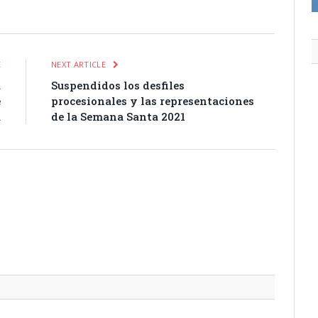
itter
Pinterest
LinkedIn
Tumblr
Email
WhatsApp
E
NEXT ARTICLE
a
Suspendidos los desfiles
e
procesionales y las representaciones
a
de la Semana Santa 2021