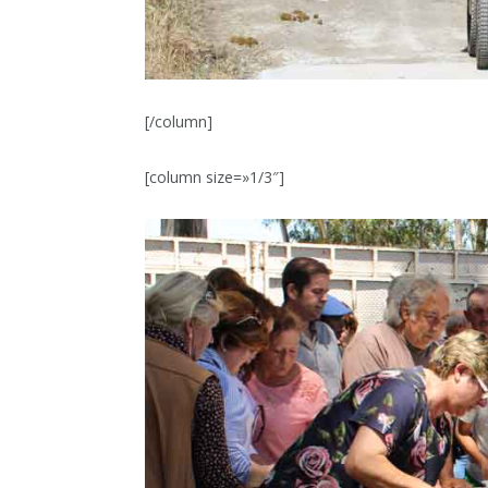
[/column]
[column size=»1/3″]