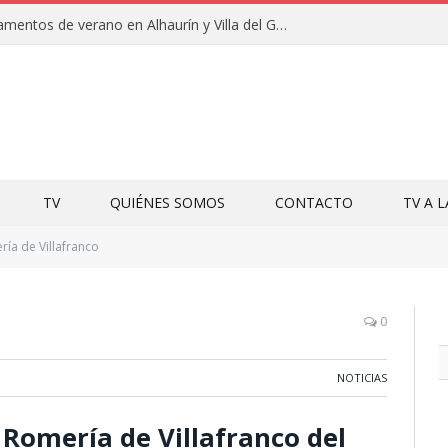
Clausuras de los campamentos de verano en Alhaurín y Villa del Guadalhorce 2026
TV
QUIÉNES SOMOS
CONTACTO
TV A 
ía de Villafranco
0
NOTICIAS
 Romería de Villafranco del