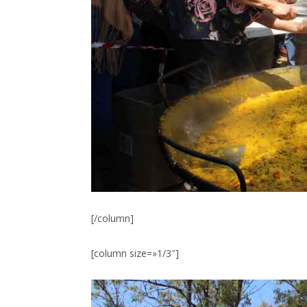
[/column]
[column size=»1/3″]