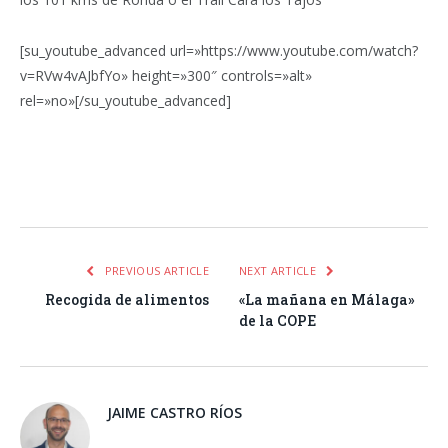
[su_youtube_advanced url=»https://www.youtube.com/watch?
v=RVw4vAJbfYo» height=»300″ controls=»alt»
rel=»no»[/su_youtube_advanced]
Facebook
Twitter
Pinterest
LinkedIn
Tumblr
Email
WhatsA
PREVIOUS ARTICLE
NEXT ARTICLE
Recogida de alimentos
«La mañana en Málaga»
de la COPE
JAIME CASTRO RÍOS