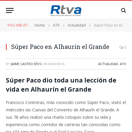
YOU ARE AT:
Home
ATV
Actualidad
Súper Paco en Alhaurín el Grande
»
»
»
Súper Paco en Alhaurín el Grande
0
BY
JAIME CASTRO RÍOS
ON
04/03/2016
ACTUALIDAD
,
ATV
Súper Paco dio toda una lección de
vida en Alhaurín el Grande
Francisco Contreras, más conocido como Súper Paco, visitó el
miércoles las Cuevas del Convento de Alhaurín el Grande. A
sus 78 años realizó una charla coloquio sobre su vida y
experiencia como corredor de carreras tan conocidas como
los 101 kms de Ronda o el Trail Cara los Tajos