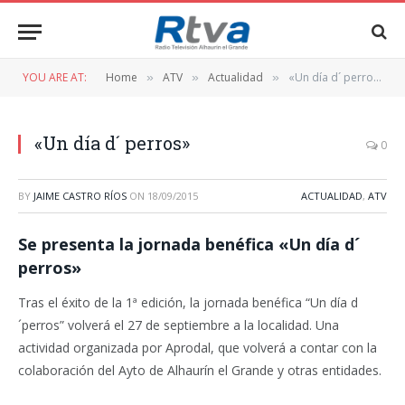
YOU ARE AT:
Home
ATV
Actualidad
«Un día d´ perros»
»
»
»
«Un día d´ perros»
0
BY
JAIME CASTRO RÍOS
ON
18/09/2015
ACTUALIDAD
,
ATV
Se presenta la jornada benéfica «Un día d´
perros»
Tras el éxito de la 1ª edición, la jornada benéfica “Un día d
´perros” volverá el 27 de septiembre a la localidad. Una
actividad organizada por Aprodal, que volverá a contar con la
colaboración del Ayto de Alhaurín el Grande y otras entidades.