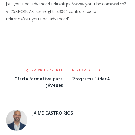
[su_youtube_advanced url=»https://www.youtube.com/watch?
v=25XKOXdZXTc» height=»300″ controls=»alt»
rel=»no»[/su_youtube_advanced]
Facebook
Twitter
Pinterest
LinkedIn
Tumblr
Email
WhatsA
PREVIOUS ARTICLE
NEXT ARTICLE
Oferta formativa para
Programa LiderA
jóvenes
JAIME CASTRO RÍOS