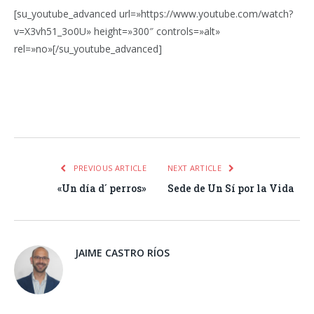
[su_youtube_advanced url=»https://www.youtube.com/watch?
v=X3vh51_3o0U» height=»300″ controls=»alt»
rel=»no»[/su_youtube_advanced]
Facebook
Twitter
Pinterest
LinkedIn
Tumblr
Email
WhatsA
PREVIOUS ARTICLE
NEXT ARTICLE
«Un día d´ perros»
Sede de Un Sí por la Vida
JAIME CASTRO RÍOS