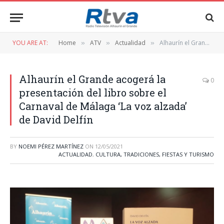
YOU ARE AT:
Home
ATV
Actualidad
Alhaurín el Grande acogerá la presentación del libro sobre el Carnaval de Málaga ‘La voz alzada’ de David Delfín
»
»
»
Alhaurín el Grande acogerá la
0
presentación del libro sobre el
Carnaval de Málaga ‘La voz alzada’
de David Delfín
BY
NOEMI PÉREZ MARTÍNEZ
ON
12/05/2021
ACTUALIDAD
,
CULTURA, TRADICIONES, FIESTAS Y TURISMO