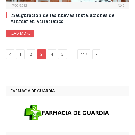
17/03/2022
0
Inauguración de las nuevas instalaciones de
Alhmer en Villafranco
READ MORE
Previous
Next
…
1
2
3
4
5
117
FARMACIA DE GUARDIA