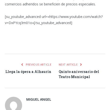
comercios adheridos se beneficien de precios especiales.
[su_youtube_advanced url=»https://www.youtube.com/watch?
v=DxPYcq3m01o»[/su_youtube_advanced]
Facebook
Twitter
Pinterest
LinkedIn
Tumblr
Email
WhatsA
PREVIOUS ARTICLE
NEXT ARTICLE
Llega la ópera a Alhaurín
Quinto aniversario del
Teatro Municipal
MIGUEL ANGEL