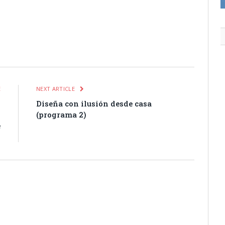
itter
Pinterest
LinkedIn
Tumblr
Email
WhatsApp
E
NEXT ARTICLE
n
Diseña con ilusión desde casa
l
(programa 2)
e
o