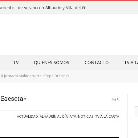
Clausuras de los campamentos de verano en Alhaurín y Villa del Guadalhorce 2026
TV
QUIÉNES SOMOS
CONTACTO
TV A 
II Jornada Multideporte «Pepe Brescia»
 Brescia»
0
ACTUALIDAD
,
ALHAURÍN AL DÍA
,
ATV
,
NOTICIAS
,
TV A LA CARTA