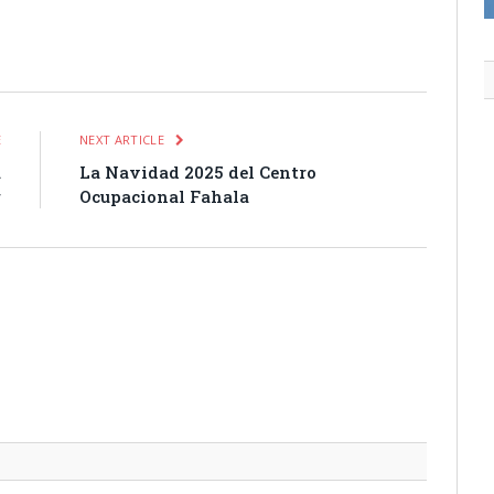
itter
Pinterest
LinkedIn
Tumblr
Email
WhatsApp
E
NEXT ARTICLE
a
La Navidad 2025 del Centro
r
Ocupacional Fahala