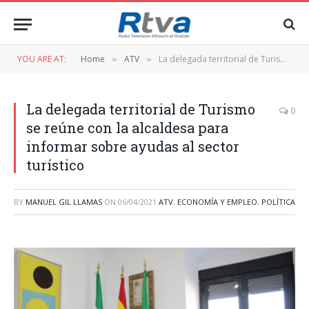
YOU ARE AT:
Home
ATV
La delegada territorial de Turismo se reúne con la alcaldesa para informar sobre ayudas al sector turístico
»
»
La delegada territorial de Turismo
0
se reúne con la alcaldesa para
informar sobre ayudas al sector
turístico
BY
MANUEL GIL LLAMAS
ON
06/04/2021
ATV
,
ECONOMÍA Y EMPLEO
,
POLÍTICA