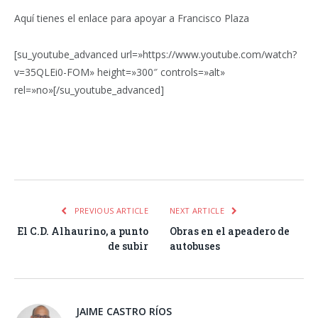
Aquí tienes el enlace para apoyar a Francisco Plaza
[su_youtube_advanced url=»https://www.youtube.com/watch?
v=35QLEi0-FOM» height=»300″ controls=»alt»
rel=»no»[/su_youtube_advanced]
Facebook
Twitter
Pinterest
LinkedIn
Tumblr
Email
WhatsA
PREVIOUS ARTICLE
NEXT ARTICLE
El C.D. Alhaurino, a punto
Obras en el apeadero de
de subir
autobuses
JAIME CASTRO RÍOS