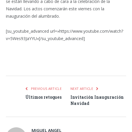
se están llevando a cabo de cara a la celebración de la
Navidad. Los actos comenzarán este viernes con la
inauguración del alumbrado.
[su_youtube_advanced url=»https://www.youtube.com/watch?
v=5Wes93JaYYU»[/su_youtube_advanced]
Facebook
Twitter
Pinterest
LinkedIn
Tumblr
Email
WhatsA
PREVIOUS ARTICLE
NEXT ARTICLE
Últimos retoques
Invitación Inauguración
Navidad
MIGUEL ANGEL