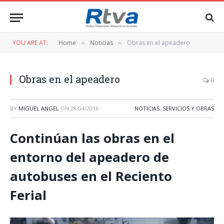
YOU ARE AT:
Home
Noticias
Obras en el apeadero
»
»
Obras en el apeadero
0
BY
MIGUEL ANGEL
ON
28/04/2016
NOTICIAS
,
SERVICIOS Y OBRAS
Continúan las obras en el
entorno del apeadero de
autobuses en el Reciento
Ferial